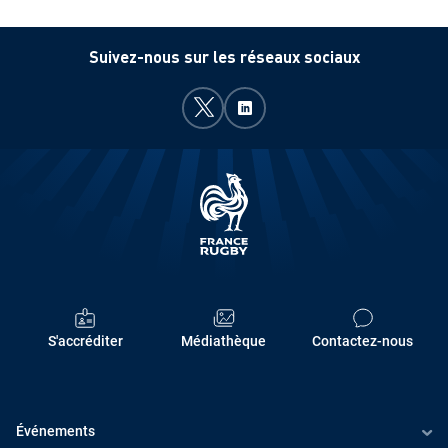
E
T
Suivez-nous sur les réseaux sociaux
S
S
P
O
R
T
I
F
S'accréditer
Médiathèque
Contactez-nous
S
F
Événements