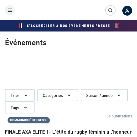
S'ACCRÉDITER À NOS ÉVÈNEMENTS PRESSE
Événements
É
RENCONTRES
RENCONTRES
V
INTERNATIONALES
NATIONALES
É
N
Trier
Catégories
Saison / année
E
Tags
M
54 publications
E
COMMUNIQUÉ DE PRESSE
FINALE AXA ELITE 1- L'élite du rugby féminin à l'honneur
N