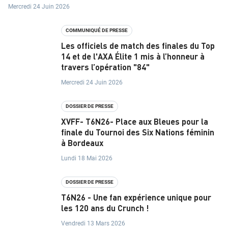
Mercredi 24 Juin 2026
T
S
COMMUNIQUÉ DE PRESSE
Les officiels de match des finales du Top
14 et de l'AXA Élite 1 mis à l’honneur à
É
travers l’opération "84"
Q
Mercredi 24 Juin 2026
U
DOSSIER DE PRESSE
I
XVFF- T6N26- Place aux Bleues pour la
P
finale du Tournoi des Six Nations féminin
à Bordeaux
E
Lundi 18 Mai 2026
S
DOSSIER DE PRESSE
D
T6N26 - Une fan expérience unique pour
E
les 120 ans du Crunch !
F
Vendredi 13 Mars 2026