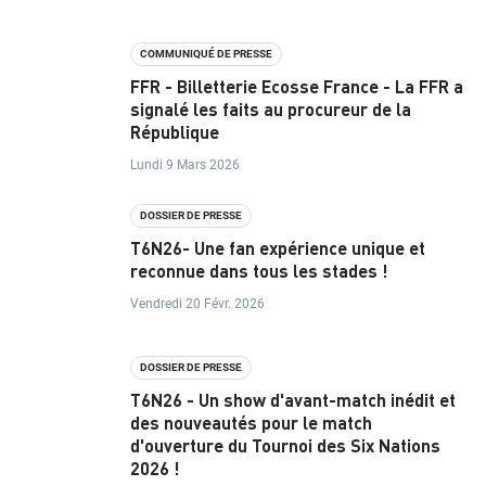
R
COMMUNIQUÉ DE PRESSE
A
FFR - Billetterie Ecosse France - La FFR a
N
signalé les faits au procureur de la
République
C
Lundi 9 Mars 2026
E
DOSSIER DE PRESSE
T6N26- Une fan expérience unique et
I
reconnue dans tous les stades !
N
Vendredi 20 Févr. 2026
S
T
DOSSIER DE PRESSE
T6N26 - Un show d'avant-match inédit et
I
des nouveautés pour le match
T
d'ouverture du Tournoi des Six Nations
2026 !