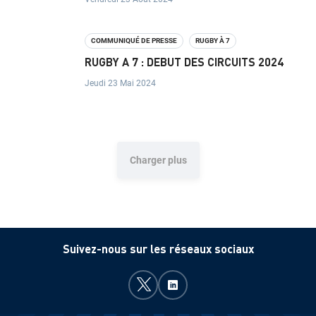
U
T
COMMUNIQUÉ DE PRESSE
RUGBY À 7
I
RUGBY A 7 : DEBUT DES CIRCUITS 2024
O
Jeudi 23 Mai 2024
N
N
E
Charger plus
L
P
R
Suivez-nous sur les réseaux sociaux
O
J