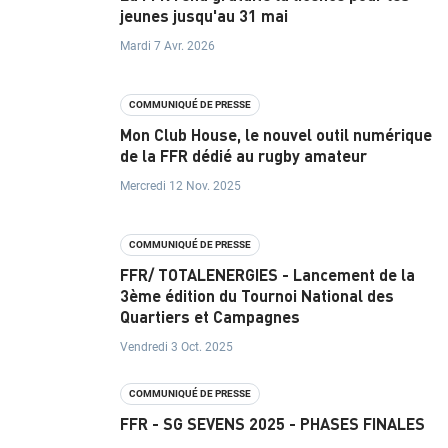
jeunes jusqu'au 31 mai
T
Mardi 7 Avr. 2026
S
COMMUNIQUÉ DE PRESSE
É
Mon Club House, le nouvel outil numérique
Q
de la FFR dédié au rugby amateur
U
Mercredi 12 Nov. 2025
I
COMMUNIQUÉ DE PRESSE
P
FFR/ TOTALENERGIES - Lancement de la
E
3ème édition du Tournoi National des
Quartiers et Campagnes
S
Vendredi 3 Oct. 2025
D
COMMUNIQUÉ DE PRESSE
E
FFR - SG SEVENS 2025 - PHASES FINALES
F