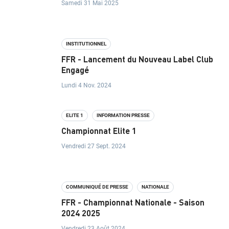
Samedi 31 Mai 2025
R
A
INSTITUTIONNEL
N
FFR - Lancement du Nouveau Label Club
C
Engagé
Lundi 4 Nov. 2024
E
I
ELITE 1
INFORMATION PRESSE
Championnat Elite 1
N
Vendredi 27 Sept. 2024
S
T
COMMUNIQUÉ DE PRESSE
NATIONALE
I
FFR - Championnat Nationale - Saison
T
2024 2025
Vendredi 23 Août 2024