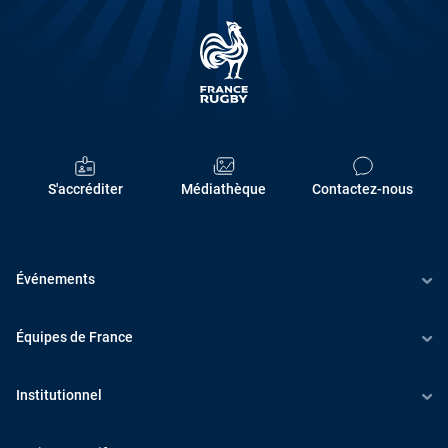
E
T
S
S
P
O
S'accréditer
Médiathèque
Contactez-nous
R
T
Événements
I
F
Équipes de France
S
Institutionnel
F