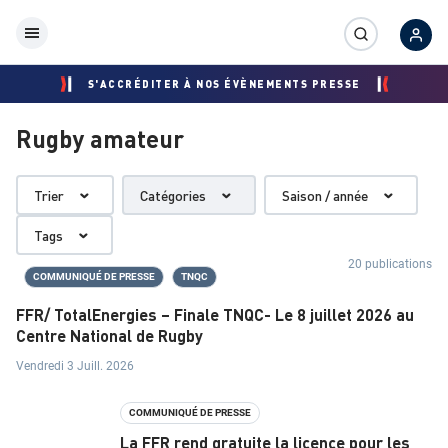
S'ACCRÉDITER À NOS ÉVÈNEMENTS PRESSE
Rugby amateur
É
Trier
Catégories
Saison / année
V
Tags
É
20 publications
COMMUNIQUÉ DE PRESSE
TNQC
N
FFR/ TotalEnergies – Finale TNQC- Le 8 juillet 2026 au
E
Centre National de Rugby
M
Vendredi 3 Juill. 2026
E
COMMUNIQUÉ DE PRESSE
N
La FFR rend gratuite la licence pour les