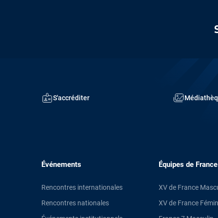
A
N
C
E
I
S'accréditer
Médiathè
N
S
T
I
Événements
Équipes de France
T
Rencontres internationales
XV de France Mascu
U
Rencontres nationales
XV de France Fémin
T