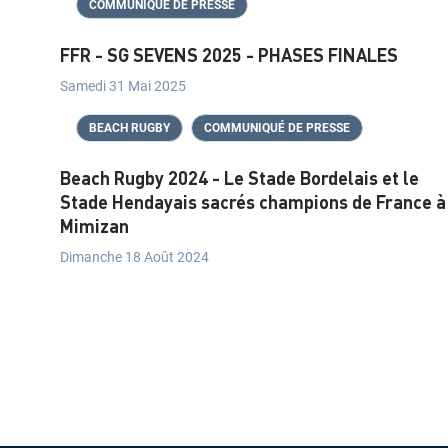
S
COMMUNIQUÉ DE PRESSE
FFR - SG SEVENS 2025 - PHASES FINALES
É
Samedi 31 Mai 2025
Q
U
BEACH RUGBY
COMMUNIQUÉ DE PRESSE
I
Beach Rugby 2024 - Le Stade Bordelais et le
Stade Hendayais sacrés champions de France à
P
Mimizan
E
Dimanche 18 Août 2024
S
D
E
F
R