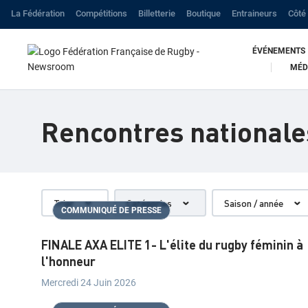
La Fédération
Compétitions
Billetterie
Boutique
Entraineurs
Côté 
ÉVÉNEMENTS
MÉD
É
V
Rencontres nationale
É
N
E
Trier
Catégories
Saison / année
M
COMMUNIQUÉ DE PRESSE
E
FINALE AXA ELITE 1- L'élite du rugby féminin à
N
l'honneur
T
Mercredi 24 Juin 2026