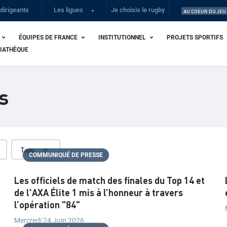
dirigeants
Les ligues
Je choisis le rugby
AU COEUR DU JEU
ÉQUIPES DE FRANCE
INSTITUTIONNEL
PROJETS SPORTIFS
IATHÈQUE
s
Tags
COMMUNIQUÉ DE PRESSE
Les officiels de match des finales du Top 14 et
de l'AXA Élite 1 mis à l’honneur à travers
l’opération "84"
Mercredi 24 Juin 2026