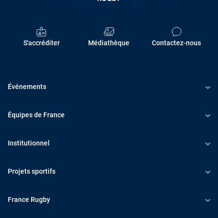
R
A
N
S'accréditer
Médiathèque
Contactez-nous
C
E
Événements
R
U
Équipes de France
G
Institutionnel
B
Y
Projets sportifs
S'ACCRÉDITER
France Rugby
MÉDIATHÈQUE