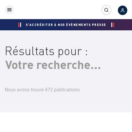
S'ACCRÉDITER À NOS ÉVÈNEMENTS PRESSE
Résultats pour :
É
V
É
N
Nous avons trouvé 472 publications
E
M
E
N