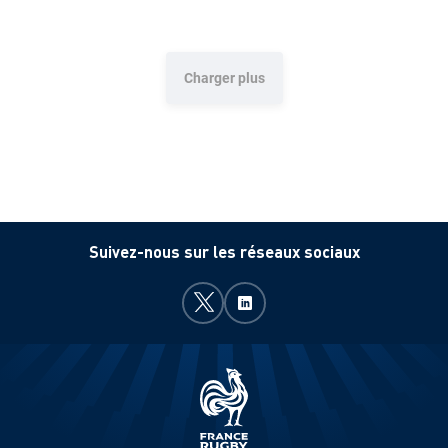
E
T
S
Charger plus
S
P
O
R
Suivez-nous sur les réseaux sociaux
T
I
F
S
F