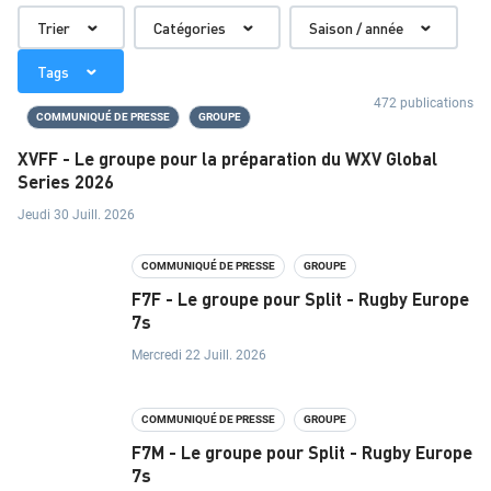
T
Trier
Catégories
Saison / année
S
Tags
472 publications
COMMUNIQUÉ DE PRESSE
GROUPE
É
XVFF - Le groupe pour la préparation du WXV Global
Q
Series 2026
U
Jeudi 30 Juill. 2026
I
COMMUNIQUÉ DE PRESSE
GROUPE
P
F7F - Le groupe pour Split - Rugby Europe
7s
E
Mercredi 22 Juill. 2026
S
D
COMMUNIQUÉ DE PRESSE
GROUPE
E
F7M - Le groupe pour Split - Rugby Europe
7s
F